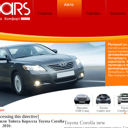
PlatinumCars
гостей и жите
предоставляе
автомобилей
Петербурге
,
аэропорта
,
V
проводы и в
железнодор
Петербурга. Н
Мы говорим п
Mercedes
Toyota
Toyot
рге
S500 Long
Camry new
Corolla
cessing this directive]
ля Тойота Королла Toyota Corolla
Toyota Corolla new
2016:
принадлежит к высшему среднему классу. Сал