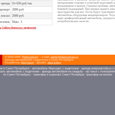
материалами отделки и отличной подгонкой д
 аренда
От 650 руб./час
неординарен и красив. Сиденья удобные, мяг
боковой поддержкой. Пассажиры заднего ряд
эропорт
2000 руб.
пространства для ног. Гости будут чувствоват
автомобиль оборудован кондиционером. Toyot
д вокзал
2000 руб.
ищет комфортабельный автомобиль, недорого
потребительских качеств.
человек
Макс. 3
ь Тойота Королла с водителем
© 2004-2006 "
PlatinumCars
" :: e-mail:
admin@platinumcars.ru
Аренда автомобилей с водителем в Санкт-Петербурге
Разработка:
Web-Hand
:: Дизайн:
alina-indigo
ем в Санкт-Петербурге
-
автомобиль Мерседес с водителем
-
аренда микроавтобуса с
азать автомобиль с водителем
-
аренда автомобиля на свадьбу
-
vip такси с телохрани
по Санкт-Петербургу
-
трансфер в аэропорт Санкт-Петербург, трансфер на вокзал