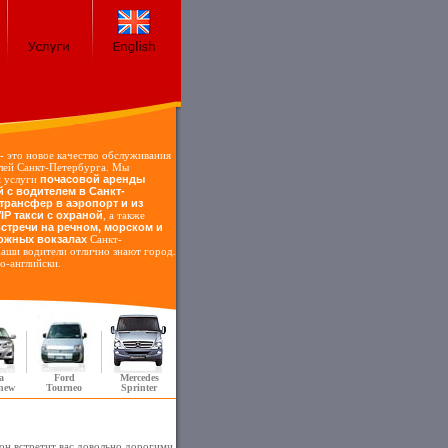
- это новое качество обслуживания
лей Санкт-Петербурга. Мы
м услуги
почасовой аренды
 c водителем в Санкт-
трансфер в аэропорт и из
IP такси с охраной
, а также
стречи на речном, морском и
ожных вокзалах
Санкт-
аши водители отлично знают город.
о-английски.
a
Ford
Mercedes
 new
Tourneo
Sprinter
он встретит вас довольно дорогими