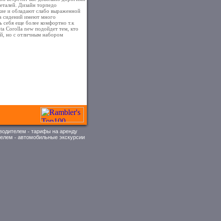
еталей. Дизайн торпедо
кие и обладают слабо выраженной
а сидений имеют много
ь себя еще более комфортно т.к
a Corolla new подойдет тем, кто
й, но с отличным набором
 водителем
-
тарифы на аренду
телем
-
автомобильные экскурсии