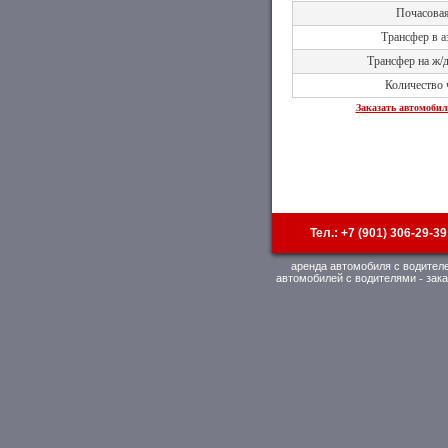
Почасовая
Трансфер в а
Трансфер на ж/
Количество 
Заказать автомобил
Тел.: +7 (901) 306-29-39
аренда автомобиля с водител
автомобилей с водителями
-
зак